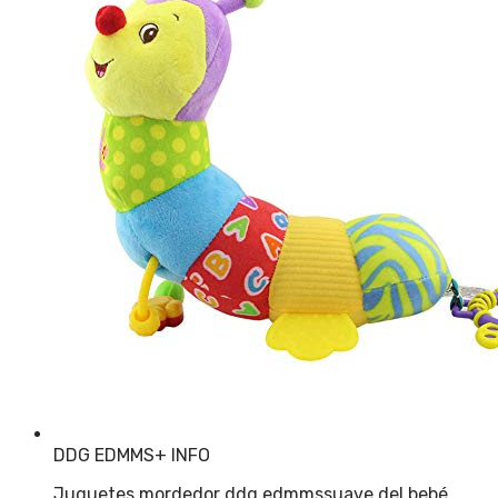
DDG EDMMS
+ INFO
Juguetes mordedor ddg edmmssuave del bebé