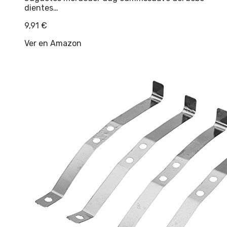
dientes…
9,91
€
Ver en Amazon