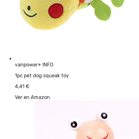
vanpower
+ INFO
1pc pet dog squeak toy
4,41
€
Ver en Amazon