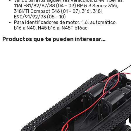
Válido para los siguientes vehículos: BMW 1 Series:
116I E81/82/87/88 (04 - 09) BMW 3 Series: 316i,
318i/Ti Compact E46 (01 - 07), 316i, 318i
E90/91/92/93 (05 - 10)
Para identificadores de motor: 1.6: automático,
b16 a N40, N45 b16 a, N45T b16ac
Productos que te pueden interesar...