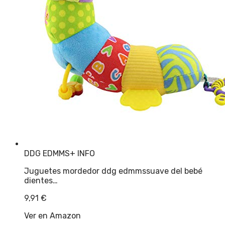
DDG EDMMS
+ INFO
Juguetes mordedor ddg edmmssuave del bebé
dientes…
9,91
€
Ver en Amazon