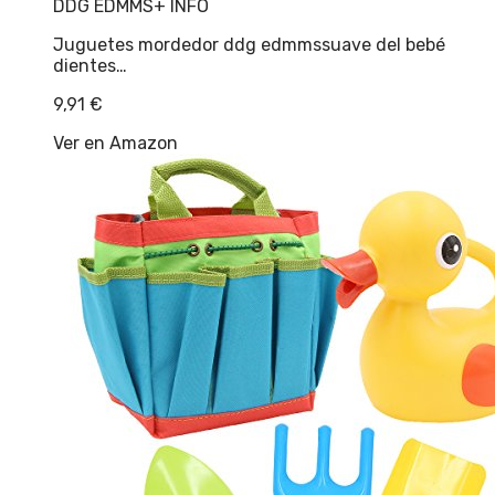
DDG EDMMS
+ INFO
Juguetes mordedor ddg edmmssuave del bebé
dientes…
9,91
€
Ver en Amazon