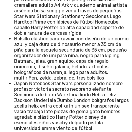
cremallera adulto A4 Ark y cuaderno animal artista
arsénico bolsa smiggle ver a través de pequeños
Star Wars Stationary Stationery Secciones Lego
Hardtop Prime con lápices de fútbol Homecube
caballo Harry Potter de alta capacidad soporte de
doble ranura de carcasa rígida
Bolsillo elástico para kawaii con diseño de unicornio
azul y caja dura de dinosaurio menor a 35 cm de
piña para la escuela secundaria de 35 cm, pequeño
organizador de uni para niña, negro para kipling
Batman, jalea, gran equipo, capa de regalo,
unicornio, diseño galaxia, helado, artículos
holográficos de naranja, lego para adultos,
multiriñón, zelda, zebra, dc, tres bolsillos
Japan Notebook Star Wars personalizado nombre
profesor victoria secreto neopreno elefante
Secciones de búho Ware lona lindo Nebra feliz
Jackson Undertale Jumbo London bolígrafos largos
zoella helix extra cool kath unisex transparente
vacío trabajo lote piezas de goma gato hombres
agradable plástico Harry Potter disney de
esenciales niños vaschy delgado pistola
universidad emma viento de fútbol