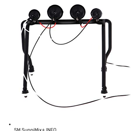
SM SunniMix
+ INFO