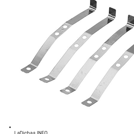
LaDicha
+ INFO