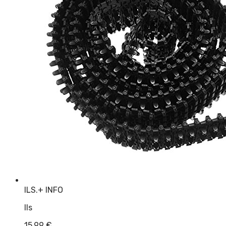
ILS.
+ INFO
Ils
15,99
€